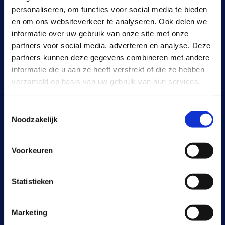
+32 460 96 36 20
personaliseren, om functies voor social media te bieden
en om ons websiteverkeer te analyseren. Ook delen we
informatie over uw gebruik van onze site met onze
partners voor social media, adverteren en analyse. Deze
contact@climatechnics.be
partners kunnen deze gegevens combineren met andere
informatie die u aan ze heeft verstrekt of die ze hebben
verzameld op basis van uw gebruik van hun services.
BE0776569429
Toestemmingsselectie
Noodzakelijk
Openingsuren
Maandag
08:00 AM - 05:00 PM
Voorkeuren
Dinsdag
08:00 AM - 05:00 PM
Statistieken
Woensdag
08:00 AM - 05:00 PM
Marketing
Donderdag
08:00 AM - 05:00 PM