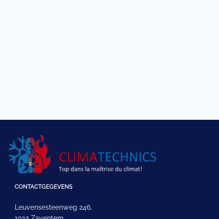
CONTACTGEGEVENS
Leuvensesteenweg 246,
1932 Zaventem